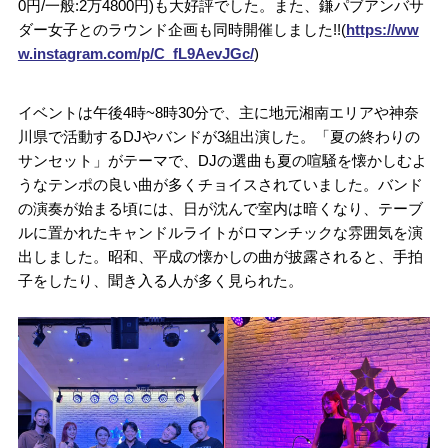
0円/一般:2万4800円)も大好評でした。また、鎌パブアンバサ
ダー女子とのラウンド企画も同時開催しました!!(
https://ww
w.instagram.com/p/C_fL9AevJGc/
)
イベントは午後4時~8時30分で、主に地元湘南エリアや神奈
川県で活動するDJやバンドが3組出演した。「夏の終わりの
サンセット」がテーマで、DJの選曲も夏の喧騒を懐かしむよ
うなテンポの良い曲が多くチョイスされていました。バンド
の演奏が始まる頃には、日が沈んで室内は暗くなり、テーブ
ルに置かれたキャンドルライトがロマンチックな雰囲気を演
出しました。昭和、平成の懐かしの曲が披露されると、手拍
子をしたり、聞き入る人が多く見られた。