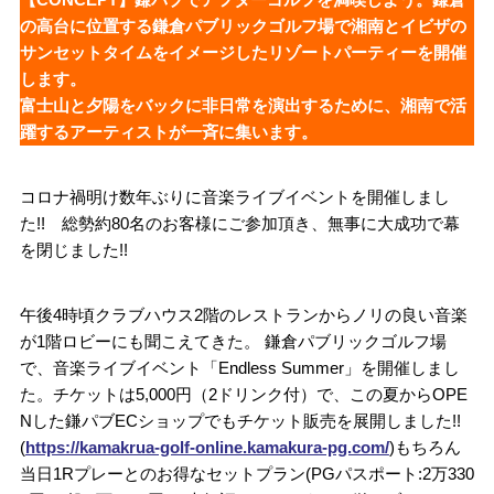
の高台に位置する鎌倉パブリックゴルフ場で湘南とイビザの
サンセットタイムをイメージしたリゾートパーティーを開催
します。
富士山と夕陽をバックに非日常を演出するために、湘南で活
躍するアーティストが一斉に集います。
コロナ禍明け数年ぶりに音楽ライブイベントを開催しまし
た!! 総勢約80名のお客様にご参加頂き、無事に大成功で幕
を閉じました!!
午後4時頃クラブハウス2階のレストランからノリの良い音楽
が1階ロビーにも聞こえてきた。 鎌倉パブリックゴルフ場
で、音楽ライブイベント「Endless Summer」を開催しまし
た。チケットは5,000円（2ドリンク付）で、この夏からOPE
Nした鎌パブECショップでもチケット販売を展開しました!!
(
https://kamakrua-golf-online.kamakura-pg.com/
)もちろん
当日1Rプレーとのお得なセットプラン(PGパスポート:2万330