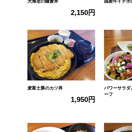
大海老の鎌倉丼
国産牛イチボ
2,150円
麦富士豚のカツ丼
パワーサラダ
ーフ
1,950円