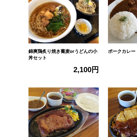
錦爽鶏炙り焼き蕎麦orうどんの小
ポークカレー
丼セット
2,100円