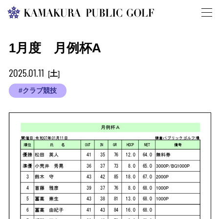
1月度 月例杯A
2025.01.11
土
[
]
#クラブ競技