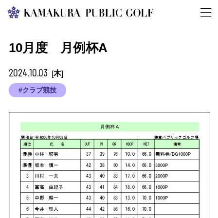
10月度 月例杯A
2024.10.03
木
[
]
#クラブ競技