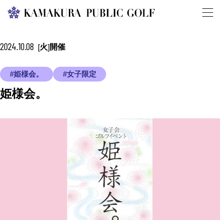
2024.10.08
火
開催
[
]
#姫様会。
#女子限定
姫様会。