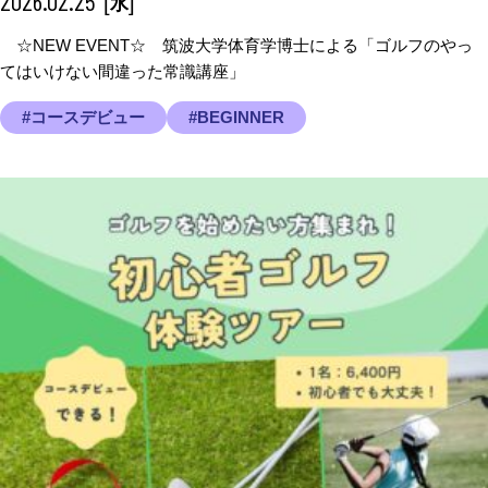
2026.02.25
[
]
水
☆NEW EVENT☆ 筑波大学体育学博士による「ゴルフのやっ
てはいけない間違った常識講座」
#コースデビュー
#BEGINNER